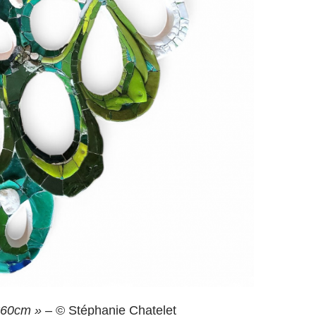
x60cm »
– © Stéphanie Chatelet