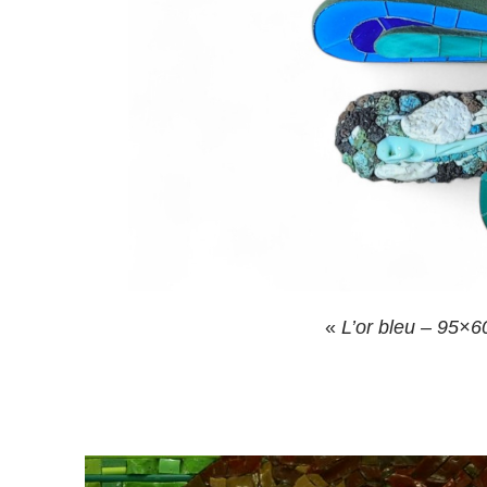
«
L’or bleu – 95×